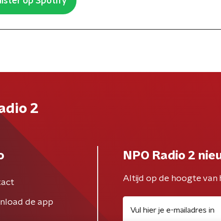
ister op Spotify
adio 2
o
NPO Radio 2 nie
Altijd op de hoogte van 
act
nload de app