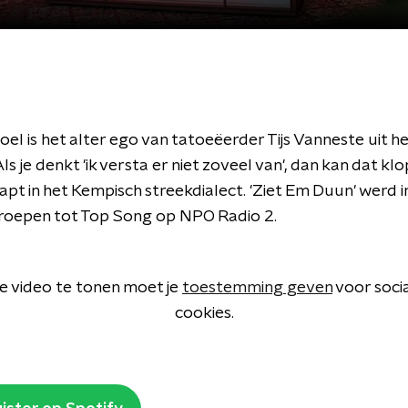
el is het alter ego van tatoeëerder Tijs Vanneste uit h
ls je denkt 'ik versta er niet zoveel van', dan kan dat kl
pt in het Kempisch streekdialect. 'Ziet Em Duun' werd i
roepen tot Top Song op NPO Radio 2.
 video te tonen moet je
toestemming geven
voor soci
cookies.