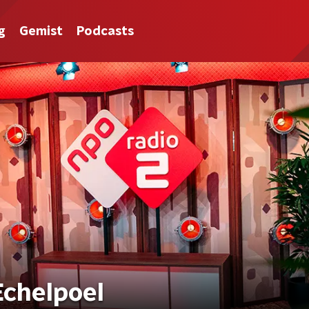
g
Gemist
Podcasts
Echelpoel