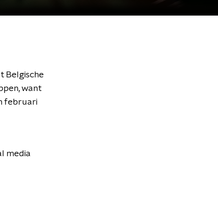
et Belgische
oppen, want
n februari
al media