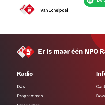
Belu
Van Echelpoel
Er is maar één NPO R
Radio
Inf
DJ’s
Cont
Programma's
Dow