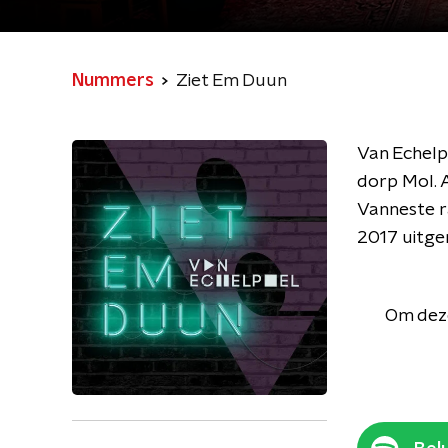
Nummers
Ziet Em Duun
Van Echelpo
dorp Mol. A
Vanneste ra
2017 uitge
Om deze