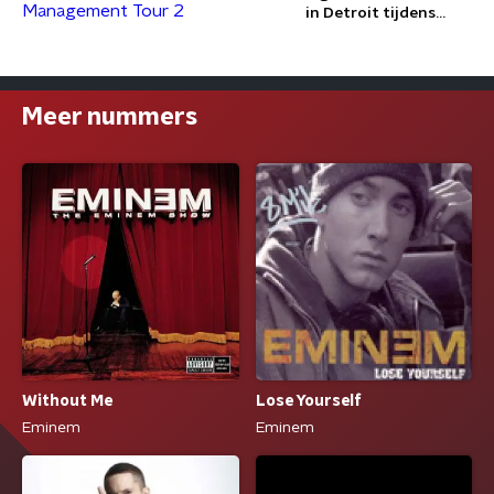
in Detroit tijdens
Anger Management
Tour 2
Meer nummers
Without Me
Lose Yourself
Eminem
Eminem