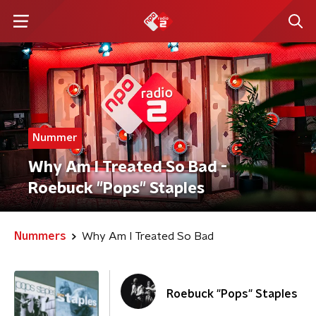
Nummer
Why Am I Treated So Bad -
Roebuck "Pops" Staples
Nummers
Why Am I Treated So Bad
Roebuck "Pops" Staples