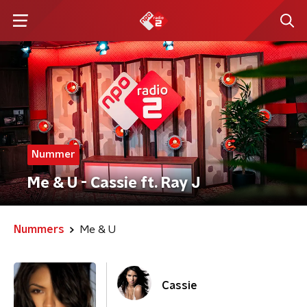
Nummer
Me & U - Cassie ft. Ray J
Nummers
Me & U
Cassie