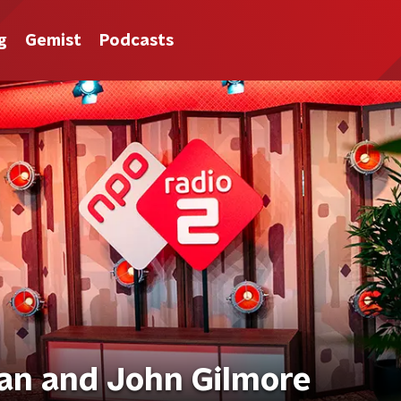
g
Gemist
Podcasts
rdan and John Gilmore