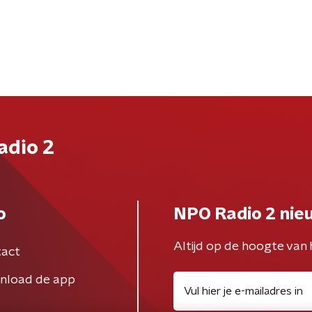
adio 2
o
NPO Radio 2 nie
Altijd op de hoogte van 
act
nload de app