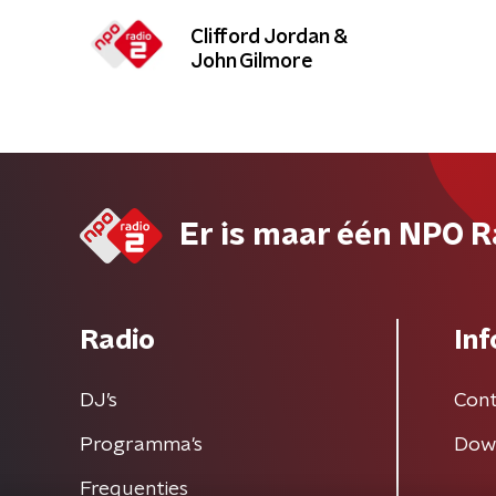
Clifford Jordan &
John Gilmore
Er is maar één NPO R
Radio
Inf
DJ’s
Cont
Programma's
Dow
Frequenties