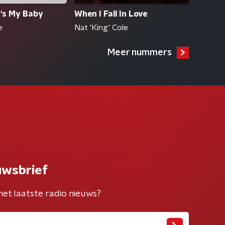
t's My Baby
When I Fall In Love
e
Nat 'King' Cole
Meer nummers
uwsbrief
het laatste radio nieuws?