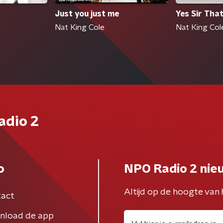
Just you just me
Yes Sir Tha
Nat King Cole
Nat King Col
adio 2
o
NPO Radio 2 nie
Altijd op de hoogte van 
act
nload de app