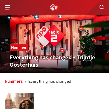
Nummer
Everything has changed - Trijntje
Oosterhuis
Nummers
Everything has changed