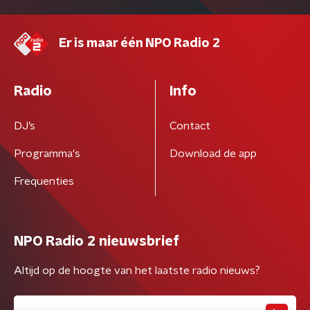
Er is maar één NPO Radio 2
Radio
Info
DJ’s
Contact
Programma's
Download de app
Frequenties
NPO Radio 2 nieuwsbrief
Altijd op de hoogte van het laatste radio nieuws?