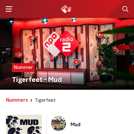
Nummer
Tigerfeet - Mud
Nummers
Tigerfeet
Mud