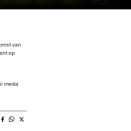
komst van
kant op
al media