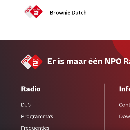
Brownie Dutch
Er is maar één NPO R
Radio
Inf
DJ’s
Cont
Programma's
Dow
Frequenties