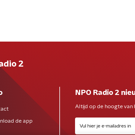
adio 2
o
NPO Radio 2 nie
Altijd op de hoogte van 
act
nload de app