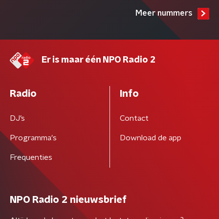
Meer nummers
Er is maar één NPO Radio 2
Radio
Info
DJ’s
Contact
Programma's
Download de app
Frequenties
NPO Radio 2 nieuwsbrief