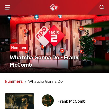
Nummer
Whatcha Gonna Do - Frank
McComb
Nummers
Whatcha Gonna Do
Frank McComb