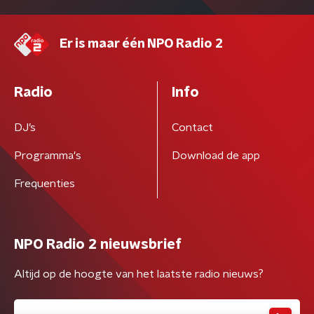
Er is maar één NPO Radio 2
Radio
Info
DJ’s
Contact
Programma's
Download de app
Frequenties
NPO Radio 2 nieuwsbrief
Altijd op de hoogte van het laatste radio nieuws?