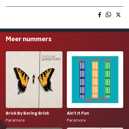
Meer nummers
Brick By Boring Brick
Ain't It Fun
Paramore
Paramore