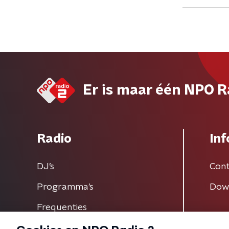
Er is maar één NPO R
Radio
Inf
DJ’s
Cont
Programma's
Dow
Frequenties