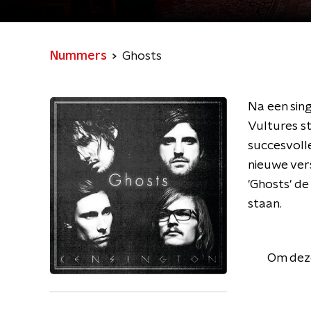
Nummers
Ghosts
Na een sing
Vultures st
succesvolle
nieuwe vers
'Ghosts' de
staan.
Om deze