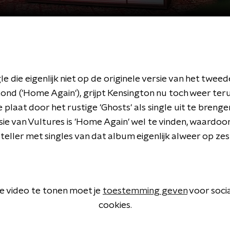
le die eigenlijk niet op de originele versie van het twee
ond ('Home Again'), grijpt Kensington nu toch weer ter
 plaat door het rustige 'Ghosts' als single uit te brenge
ie van Vultures is 'Home Again' wel te vinden, waardoor
 teller met singles van dat album eigenlijk alweer op ze
 video te tonen moet je
toestemming geven
voor soci
cookies.