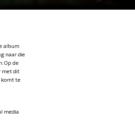
de album
ug naar die
n. Op de
 met dit
s komt te
al media