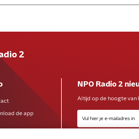
adio 2
o
NPO Radio 2 nie
Altijd op de hoogte van 
act
nload de app