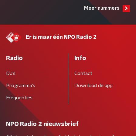
Meer nummers
Er is maar één NPO Radio 2
Radio
Info
DJ’s
Contact
Programma's
Download de app
Frequenties
NPO Radio 2 nieuwsbrief