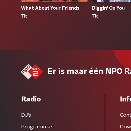
What About Your Friends
Diggin' On You
Tlc
Tlc
Er is maar één NPO R
Radio
Inf
DJ’s
Cont
Programma's
Dow