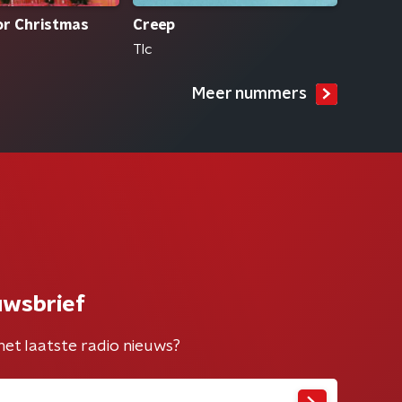
For Christmas
Creep
Tlc
Meer nummers
uwsbrief
het laatste radio nieuws?