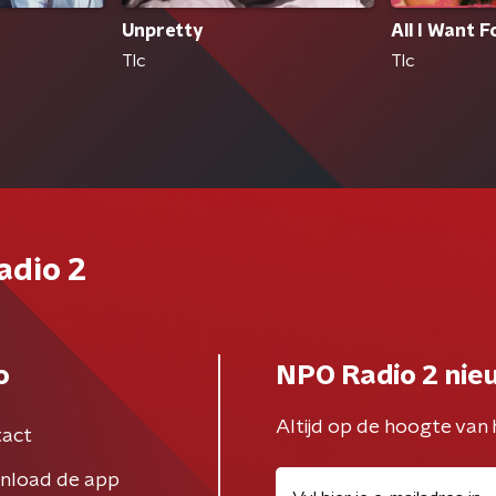
Unpretty
All I Want 
Tlc
Tlc
adio 2
o
NPO Radio 2 nie
Altijd op de hoogte van 
act
nload de app