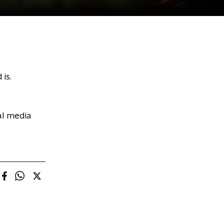
is.
al media