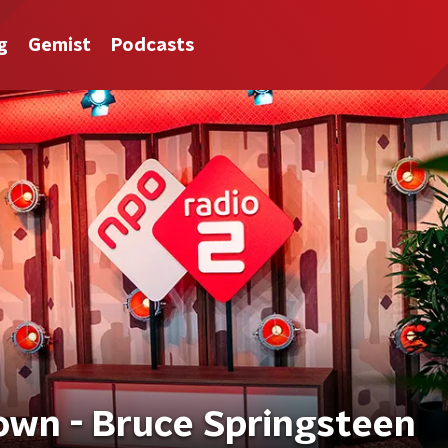
g
Gemist
Podcasts
wn - Bruce Springsteen