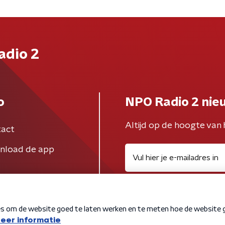
adio 2
o
NPO Radio 2 nie
Altijd op de hoogte van 
act
nload de app