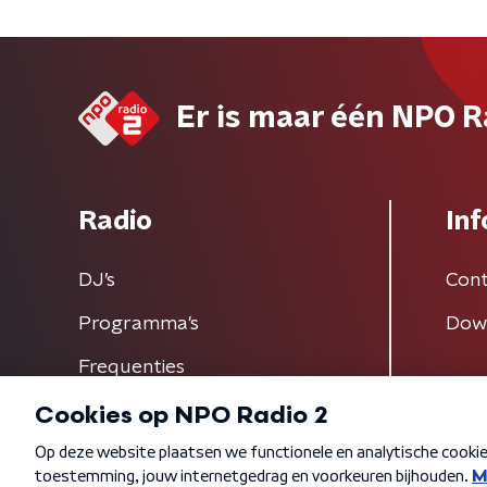
Er is maar één NPO R
Radio
Inf
DJ’s
Cont
Programma's
Dow
Frequenties