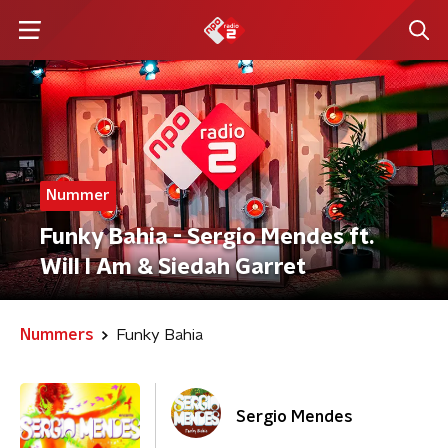
Nummer
Funky Bahia - Sergio Mendes ft.
Will I Am & Siedah Garret
Nummers
Funky Bahia
Sergio Mendes