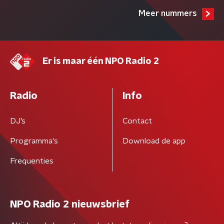
Meer nummers
Er is maar één NPO Radio 2
Radio
Info
DJ’s
Contact
Programma's
Download de app
Frequenties
NPO Radio 2 nieuwsbrief