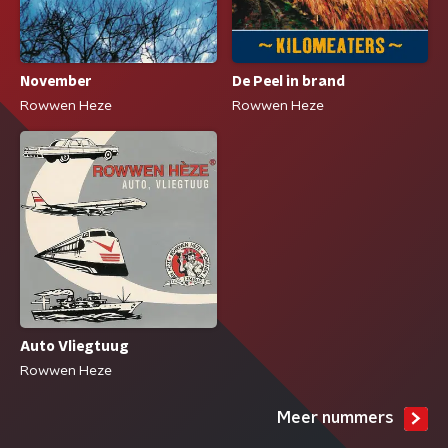
November
De Peel in brand
Rowwen Heze
Rowwen Heze
Auto Vliegtuug
Rowwen Heze
Meer nummers