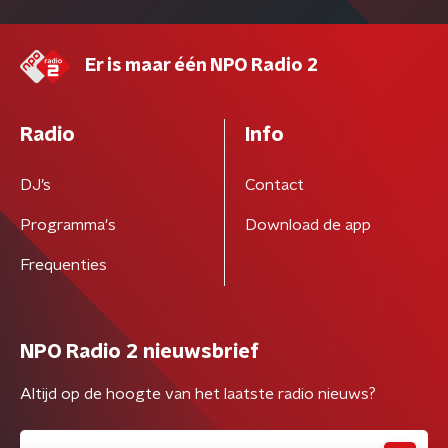
Er is maar één NPO Radio 2
Radio
Info
DJ’s
Contact
Programma's
Download de app
Frequenties
NPO Radio 2 nieuwsbrief
Altijd op de hoogte van het laatste radio nieuws?