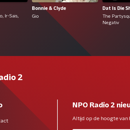
Bonnie & Clyde
Dat Is Die S
, Ir-Sais,
Gio
The Partysqu
Negativ
adio 2
o
NPO Radio 2 nie
Altijd op de hoogte van 
act