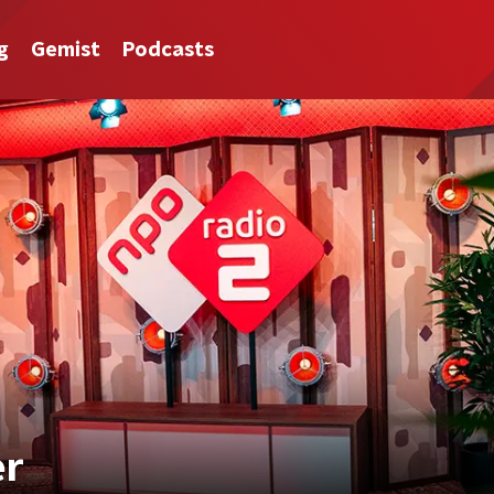
g
Gemist
Podcasts
er