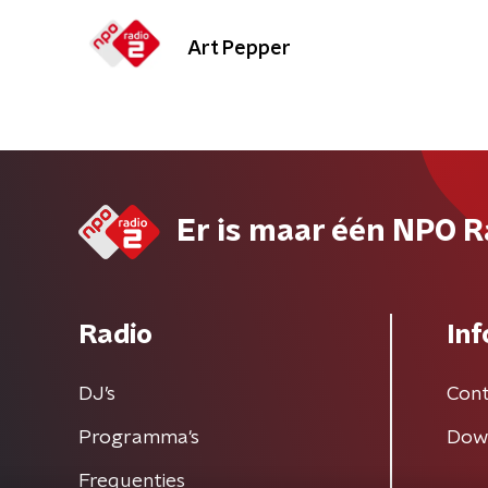
Art Pepper
Er is maar één NPO R
Radio
Inf
DJ’s
Cont
Programma's
Dow
Frequenties