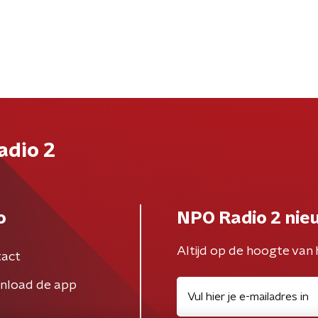
adio 2
o
NPO Radio 2 nie
Altijd op de hoogte van 
act
nload de app