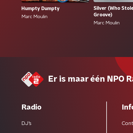
Silver (Who Stol
Humpty Dumpty
Groove)
Marc Moulin
Marc Moulin
Er is maar één NPO R
Radio
Inf
DJ’s
Cont