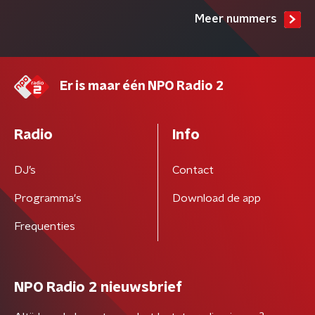
Meer nummers
Er is maar één NPO Radio 2
Radio
Info
DJ’s
Contact
Programma's
Download de app
Frequenties
NPO Radio 2 nieuwsbrief