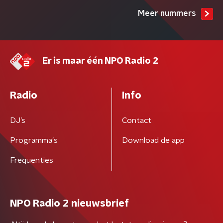
Meer nummers
Er is maar één NPO Radio 2
Radio
Info
DJ’s
Contact
Programma's
Download de app
Frequenties
NPO Radio 2 nieuwsbrief