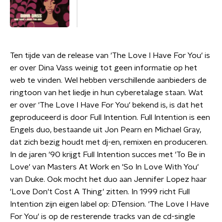
Ten tijde van de release van 'The Love I Have For You' is
er over Dina Vass weinig tot geen informatie op het
web te vinden. Wel hebben verschillende aanbieders de
ringtoon van het liedje in hun cyberetalage staan. Wat
er over 'The Love I Have For You' bekend is, is dat het
geproduceerd is door Full Intention. Full Intention is een
Engels duo, bestaande uit Jon Pearn en Michael Gray,
dat zich bezig houdt met dj-en, remixen en produceren.
In de jaren '90 krijgt Full Intention succes met 'To Be in
Love' van Masters At Work en 'So In Love With You'
van Duke. Ook mocht het duo aan Jennifer Lopez haar
'Love Don't Cost A Thing' zitten. In 1999 richt Full
Intention zijn eigen label op: DTension. 'The Love I Have
For You' is op de resterende tracks van de cd-single