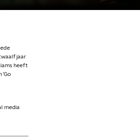
eede
twaalf jaar
liams heeft
n 'Go
al media