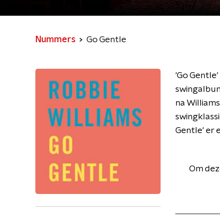
Nummers
Go Gentle
'Go Gentle'
swingalbum
na Williams
swingklass
Gentle' er e
Om deze