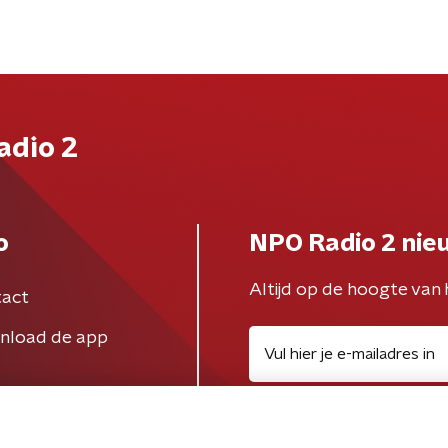
adio 2
o
NPO Radio 2 nie
Altijd op de hoogte van 
act
nload de app