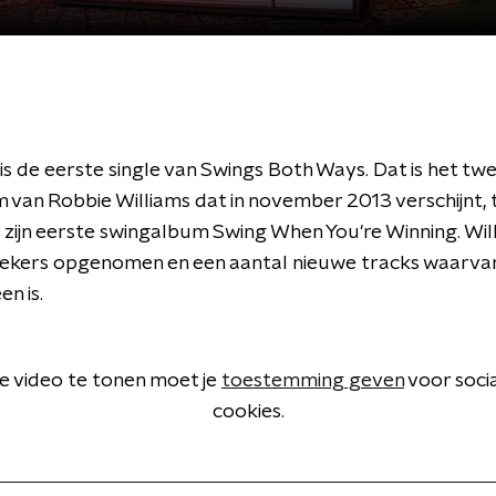
 is de eerste single van Swings Both Ways. Dat is het tw
 van Robbie Williams dat in november 2013 verschijnt, 
 zijn eerste swingalbum Swing When You're Winning. Wil
iekers opgenomen en een aantal nieuwe tracks waarva
en is.
 video te tonen moet je
toestemming geven
voor soci
cookies.