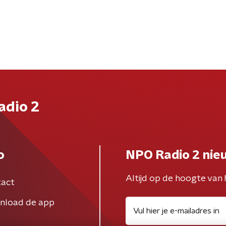
adio 2
o
NPO Radio 2 nie
Altijd op de hoogte van 
act
nload de app