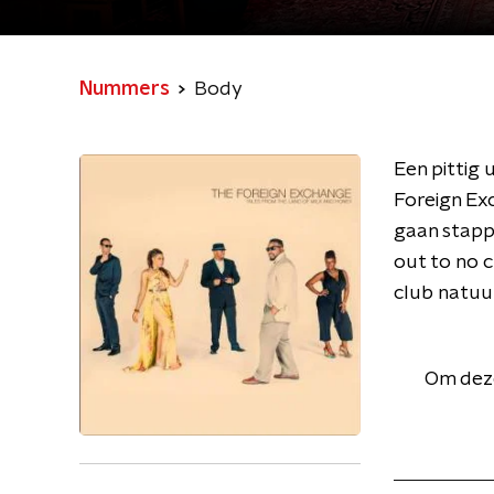
Nummers
Body
Een pittig
Foreign Ex
gaan stapp
out to no c
club natuur
Om deze