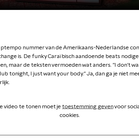
 uptempo nummer van de Amerikaans-Nederlandse com
change is. De funky Caraïbisch aandoende beats nodige
en, maar de teksten vermoeden wat anders. "I don't wa
lub tonight, I just want your body." Ja, dan ga je niet me
lijk.
 video te tonen moet je
toestemming geven
voor soci
cookies.