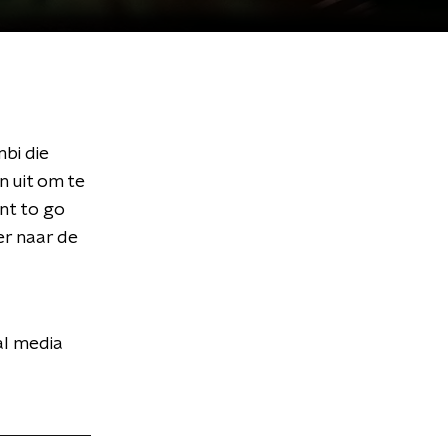
bi die
n uit om te
nt to go
er naar de
al media