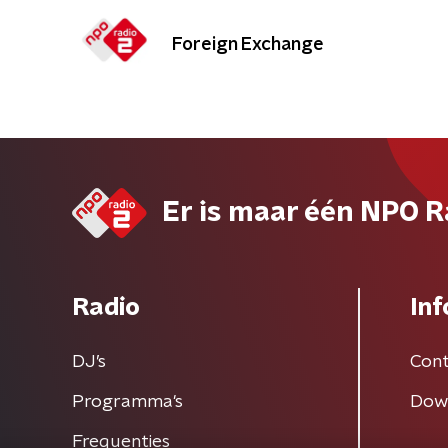
Foreign Exchange
Er is maar één NPO R
Radio
Inf
DJ’s
Cont
Programma's
Dow
Frequenties