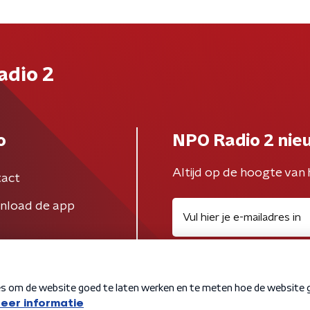
adio 2
o
NPO Radio 2 nie
Altijd op de hoogte van 
act
nload de app