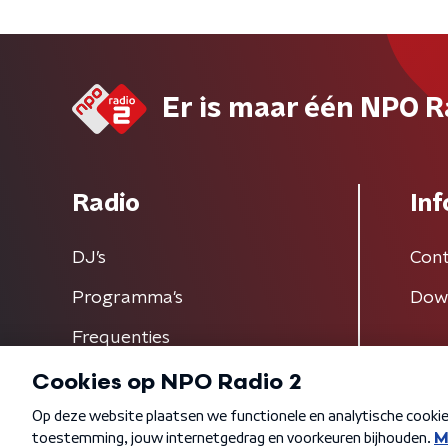
Er is maar één NPO R
Radio
Inf
DJ’s
Cont
Programma's
Dow
Frequenties