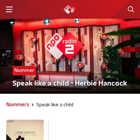
Nummer
Speak like a child - Herbie Hancock
Nummers
Speak like a child