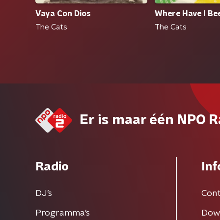
Vaya Con Dios
Where Have I B
The Cats
The Cats
Er is maar één NPO R
Radio
Inf
DJ’s
Cont
Programma's
Dow