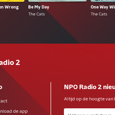
een Wrong
Be My Day
One Way Wi
The Cats
The Cats
adio 2
o
NPO Radio 2 nie
Altijd op de hoogte van 
act
nload de app