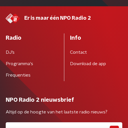
Er is maar één NPO Radio 2
Radio
Info
DJ’s
Contact
Programma's
Download de app
Frequenties
NPO Radio 2 nieuwsbrief
Altijd op de hoogte van het laatste radio nieuws?