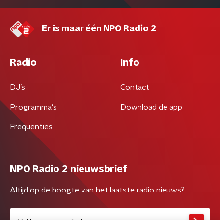
Er is maar één NPO Radio 2
Radio
Info
DJ’s
Contact
Programma's
Download de app
Frequenties
NPO Radio 2 nieuwsbrief
Altijd op de hoogte van het laatste radio nieuws?