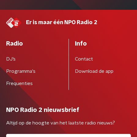
Er is maar één NPO Radio 2
Radio
Info
DJ’s
Contact
Programma's
Download de app
Frequenties
NPO Radio 2 nieuwsbrief
Altijd op de hoogte van het laatste radio nieuws?