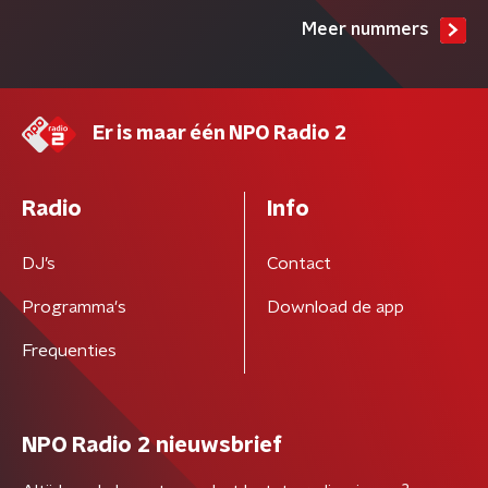
Meer nummers
Er is maar één NPO Radio 2
Radio
Info
DJ’s
Contact
Programma's
Download de app
Frequenties
NPO Radio 2 nieuwsbrief