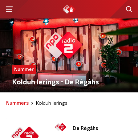
Nummer
Kolduh Ierings - De Règâhs
Nummers
Kolduh Ierings
De Règâhs