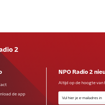
adio 2
o
NPO Radio 2 nie
Altijd op de hoogte van 
act
nload de app