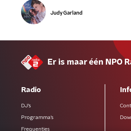
Judy Garland
Er is maar één NPO R
Radio
Inf
DJ’s
Cont
Programma's
Dow
Frequenties