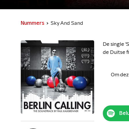
Nummers
Sky And Sand
De single '
de Duitse fi
Om deze
Belu