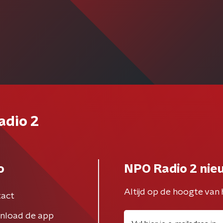
adio 2
o
NPO Radio 2 nie
Altijd op de hoogte van 
act
nload de app