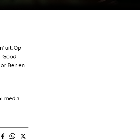
' uit. Op
. 'Good
oor Ben en
al media