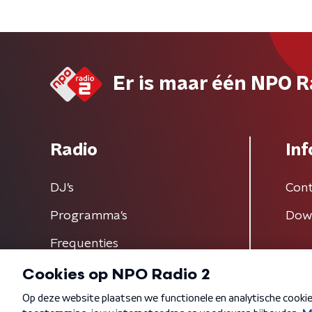
Er is maar één NPO R
Radio
Inf
DJ’s
Cont
Programma's
Dow
Frequenties