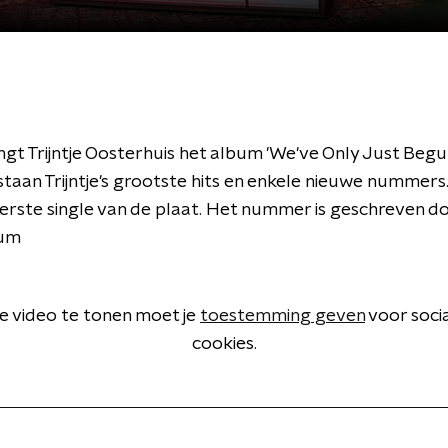
ngt Trijntje Oosterhuis het album 'We've Only Just Begun
taan Trijntje's grootste hits en enkele nieuwe nummers
eerste single van de plaat. Het nummer is geschreven d
lum
 video te tonen moet je
toestemming geven
voor soci
cookies.