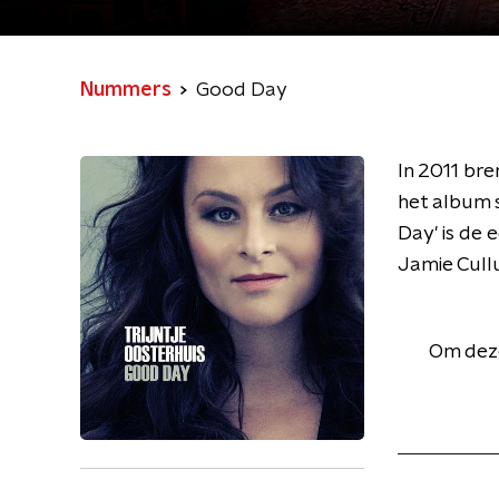
Nummers
Good Day
In 2011 bre
het album s
Day' is de 
Jamie Cul
Om deze