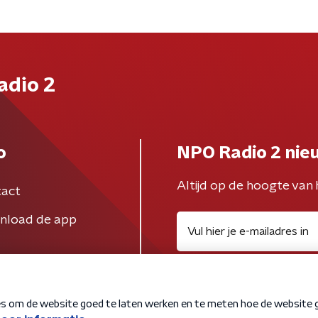
adio 2
o
NPO Radio 2 nie
Altijd op de hoogte van 
act
nload de app