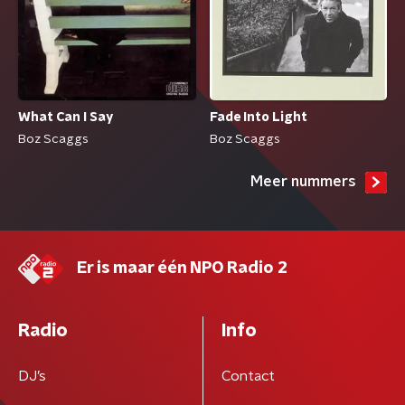
What Can I Say
Fade Into Light
Boz Scaggs
Boz Scaggs
Meer nummers
Er is maar één NPO Radio 2
Radio
Info
DJ’s
Contact