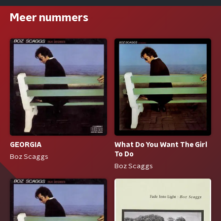
Meer nummers
GEORGIA
What Do You Want The Girl
To Do
Boz Scaggs
Boz Scaggs