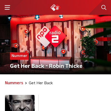
Nummer
Get Her Back - Robin Thicke
Nummers
Get Her Back