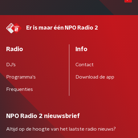
Er is maar één NPO Radio 2
Radio
Info
DJ’s
Contact
Programma's
Download de app
Frequenties
NPO Radio 2 nieuwsbrief
Altijd op de hoogte van het laatste radio nieuws?