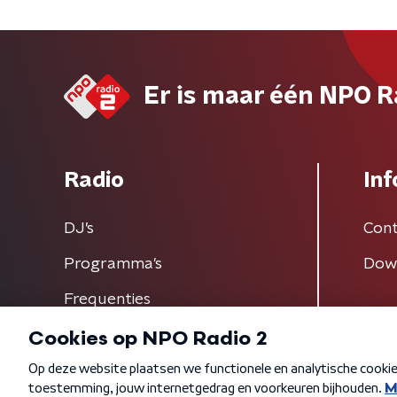
Er is maar één NPO R
Radio
Inf
DJ’s
Cont
Programma's
Dow
Frequenties