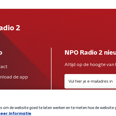
adio 2
o
NPO Radio 2 nie
Altijd op de hoogte van 
act
nload de app