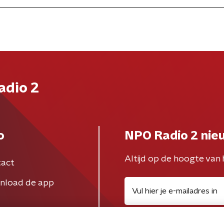
adio 2
o
NPO Radio 2 nie
Altijd op de hoogte van 
act
nload de app