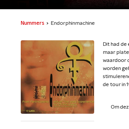
Nummers
Endorphinmachine
Dit had de
maar plate
waardoor de
worden geh
stimulerend
de tour in
Om deze