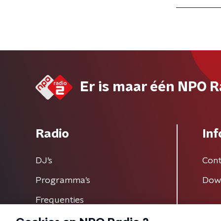
Er is maar één NPO R
Radio
Inf
DJ’s
Cont
Programma's
Dow
Frequenties