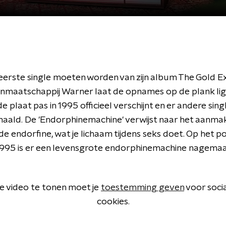
 eerste single moeten worden van zijn album The Gold E
nmaatschappij Warner laat de opnames op de plank lig
 plaat pas in 1995 officieel verschijnt en er andere sing
aald. De 'Endorphinemachine' verwijst naar het aanma
e endorfine, wat je lichaam tijdens seks doet. Op het 
 1995 is er een levensgrote endorphinemachine nagemaa
 video te tonen moet je
toestemming geven
voor soci
cookies.