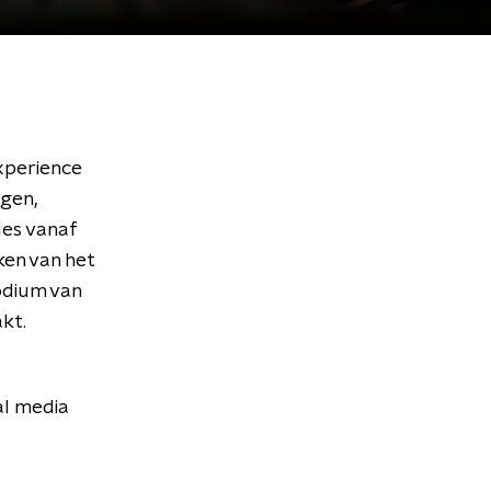
xperience
gen,
les vanaf
ken van het
podium van
kt.
al media