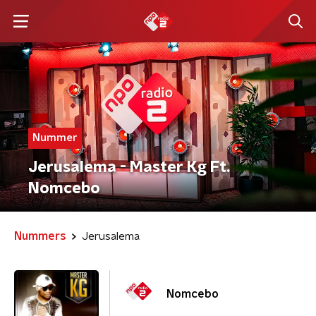
Nummer
Jerusalema - Master Kg Ft.
Nomcebo
Nummers
Jerusalema
Nomcebo