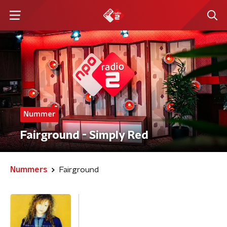
Nummer
Fairground - Simply Red
Nummers
Fairground