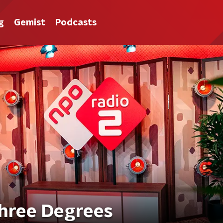
g
Gemist
Podcasts
Three Degrees