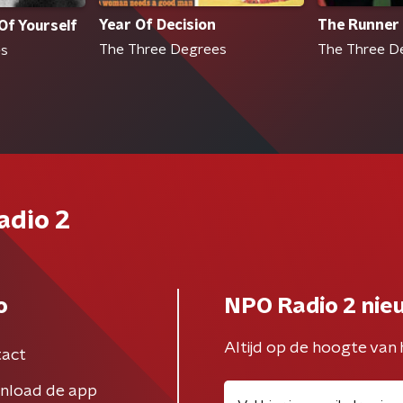
Year Of Decision
The Runner
Of Yourself
The Three Degrees
The Three D
es
adio 2
o
NPO Radio 2 nie
Altijd op de hoogte van 
act
nload de app