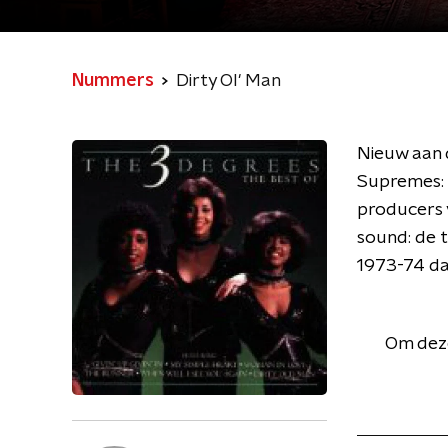
Nummers
Dirty Ol' Man
Nieuw aan d
Supremes: 
producers v
sound: de t
1973-74 da
Om deze