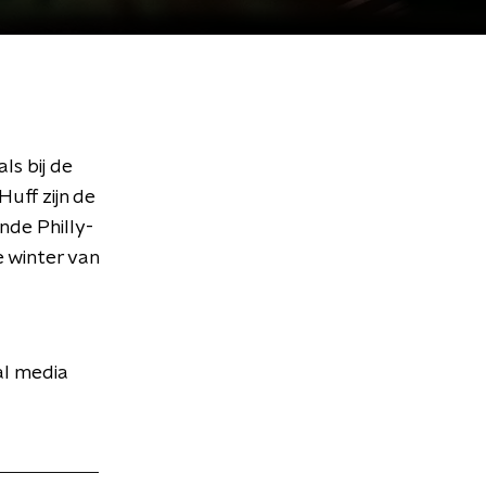
ls bij de
uff zijn de
nde Philly-
e winter van
al media