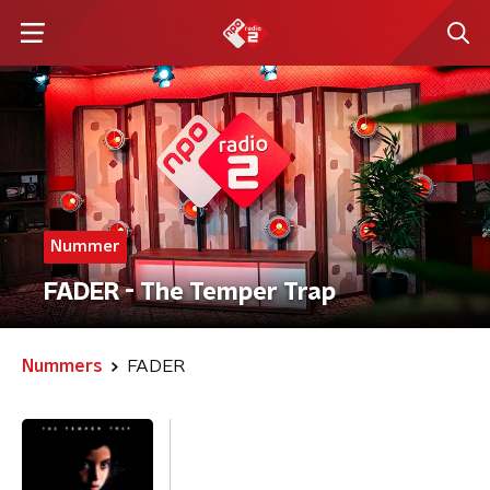
Nummer
FADER - The Temper Trap
Nummers
FADER