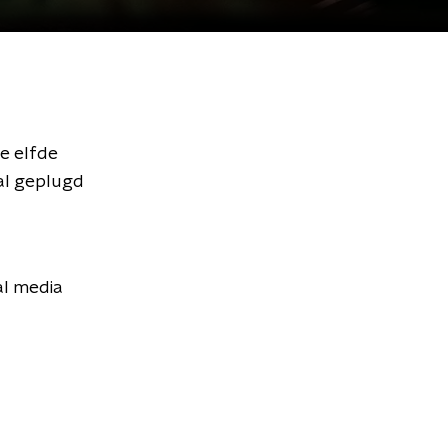
e elfde
ral geplugd
al media