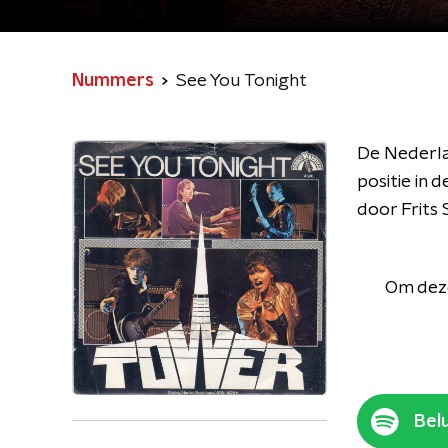
Nummers
See You Tonight
De Nederla
positie in
door Frits 
Om deze
Belu