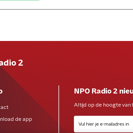
adio 2
o
NPO Radio 2 nie
Altijd op de hoogte van 
act
nload de app