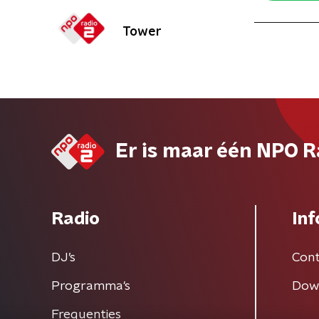
Tower
Er is maar één NPO R
Radio
Inf
DJ’s
Cont
Programma's
Dow
Frequenties