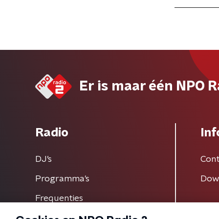
Er is maar één NPO R
Radio
Inf
DJ’s
Cont
Programma's
Dow
Frequenties