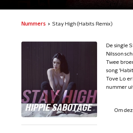
Nummers
Stay High (Habits Remix)
De single 
Nilsson sch
Twee broers
song 'Habi
Tove Lo erk
nummer ui
Om deze