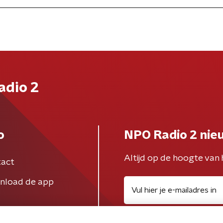
adio 2
o
NPO Radio 2 nie
Altijd op de hoogte van 
act
nload de app