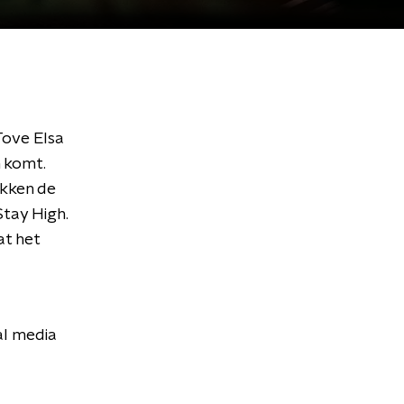
Tove Elsa
n komt.
ikken de
Stay High.
at het
al media